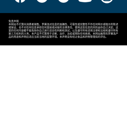
免责声明
本网站不打算向消费者销售。罗赛洛对信息的准确性、可靠性或完整性不作任何明示或暗示的陈述
或保证，也不对任何信息承担任何直接或间接的法律责任。使用这些信息的风险由你自己决定。这
里的任何内容都不能免除你自己进行适合性判断和测试，以及遵守所有适用法律和法规和遵守所有
第三方权利的义务。本产品不打算用于诊断、治疗、治愈或预防任何疾病。本网站推荐的罗赛洛产
品的用途和声明应适应当前当地的监管环境。本声明没有经过食品和药物管理局的评估。